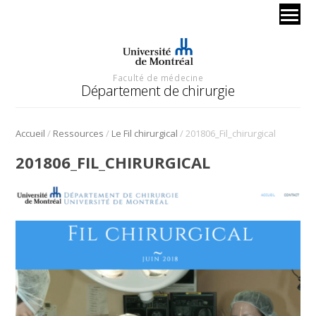
Faculté de médecine
Département de chirurgie
/
/
/
Accueil
Ressources
Le Fil chirurgical
201806_Fil_chirurgical
201806_FIL_CHIRURGICAL