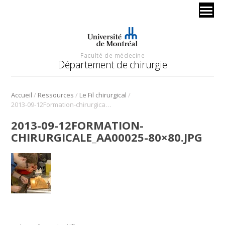
Faculté de médecine
Département de chirurgie
/
/
/
Accueil
Ressources
Le Fil chirurgical
2013-09-12Formation-chirurgicale_AA00025-80×80.jpg
2013-09-12FORMATION-
CHIRURGICALE_AA00025-80×80.JPG