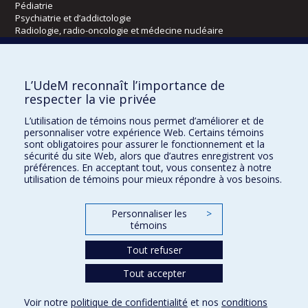
Pédiatrie
Psychiatrie et d’addictologie
Radiologie, radio-oncologie et médecine nucléaire
Écoles
L’UdeM reconnaît l’importance de
Kinésiologie et des sciences de l’activité physique
respecter la vie privée
Orthophonie et audiologie
L’utilisation de témoins nous permet d’améliorer et de
Réadaptation
personnaliser votre expérience Web. Certains témoins
sont obligatoires pour assurer le fonctionnement et la
Directions
sécurité du site Web, alors que d’autres enregistrent vos
préférences. En acceptant tout, vous consentez à notre
DPC
utilisation de témoins pour mieux répondre à vos besoins.
CPASS
Éthique clinique
Personnaliser les
>
témoins
Tout refuser
Tout accepter
Voir notre
politique de confidentialité
et nos
conditions