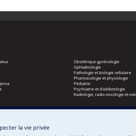
uleur
Obstétrique-gynécologie
Ophtalmologie
Pathologie et biologie cellulaire
Pharmacologie et physiologie
gence
Pédiatrie
ie
Psychiatrie et d’addictologie
Radiologie, radio-oncologie et mé
Directions
 physique
DPC
ecter la vie privée
CPASS
Éthique clinique