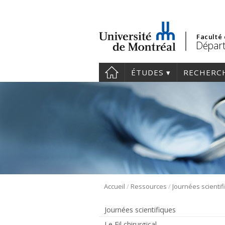
Faculté
Départ
ÉTUDES
RECHERC
/
/
Accueil
Ressources
Journées scienti
Journées scientifiques
Le Fil chirurgical