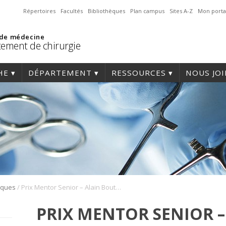
Répertoires
Facultés
Bibliothèques
Plan campus
Sites A-Z
Mon porta
 de médecine
ement de chirurgie
HE
DÉPARTEMENT
RESSOURCES
NOUS JO
/
fiques
Prix Mentor Senior – Alain Bouthillier
PRIX MENTOR SENIOR –