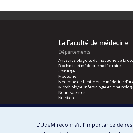
La Faculté de médecine
Départements
Anesthésiologie et de médecine de la do
Biochimie et médecine moléculaire
Chirurgie
Médecine
Médecine de famille et de médecine d’ur
Microbiologie, infectiologie et immunolog
Neurosciences
Nutrition
Écoles
Kinésiologie et des sciences de l’activité
L’UdeM reconnaît l’importance de resp
Orthophonie et audiologie
Réadaptation