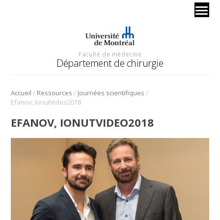
Faculté de médecine
Département de chirurgie
/
/
/
Accueil
Ressources
Journées scientifiques
Efanov, IonutVideo2018
EFANOV, IONUTVIDEO2018