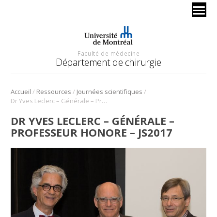
Faculté de médecine
Département de chirurgie
/
/
/
Accueil
Ressources
Journées scientifiques
Dr Yves Leclerc – Générale – Professeur honore – JS2017
DR YVES LECLERC – GÉNÉRALE –
PROFESSEUR HONORE – JS2017