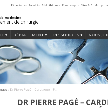
Répertoires
Facultés
Bibliothèques
Plan campus
Sites A-Z
Mon porta
 de médecine
ement de chirurgie
HE
DÉPARTEMENT
RESSOURCES
NOUS JO
/
fiques
Dr Pierre Pagé – Cardiaque – Professeur honoré – JS2017
DR PIERRE PAGÉ – CARD