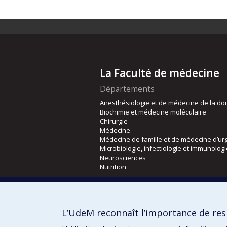
La Faculté de médecine
Départements
Anesthésiologie et de médecine de la do
Biochimie et médecine moléculaire
Chirurgie
Médecine
Médecine de famille et de médecine d’ur
Microbiologie, infectiologie et immunolog
Neurosciences
Nutrition
Écoles
Kinésiologie et des sciences de l’activité
L’UdeM reconnaît l’importance de resp
Orthophonie et audiologie
Réadaptation