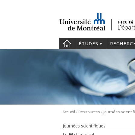
Faculté
Départ
ÉTUDES
RECHERC
/
/
Accueil
Ressources
Journées scienti
Journées scientifiques
Le Fil chirurgical