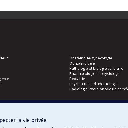
uleur
Obstétrique-gynécologie
Ophtalmologie
Pathologie et biologie cellulaire
Pharmacologie et physiologie
gence
Pédiatrie
ie
Psychiatrie et d’addictologie
Radiologie, radio-oncologie et mé
Directions
 physique
DPC
ecter la vie privée
CPASS
Éthique clinique