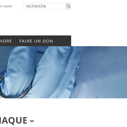
il UdeM
INDRE
FAIRE UN DON
IAQUE –