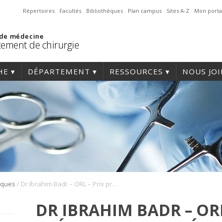
Répertoires
Facultés
Bibliothèques
Plan campus
Sites A-Z
Mon porta
 de médecine
ement de chirurgie
HE
DÉPARTEMENT
RESSOURCES
NOUS JO
/
fiques
Dr Ibrahim Badr – ORL – Prix présentation vidéo
DR IBRAHIM BADR – ORL