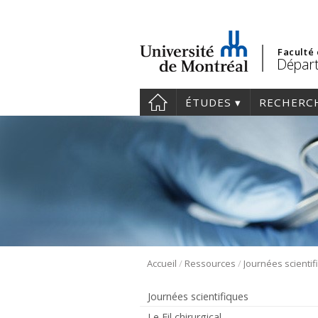
Faculté
Départ
ÉTUDES
RECHERC
/
/
Accueil
Ressources
Journées scienti
Journées scientifiques
Le Fil chirurgical