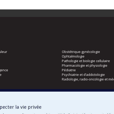
uleur
Obstétrique-gynécologie
Ophtalmologie
Pathologie et biologie cellulaire
Pharmacologie et physiologie
gence
Pédiatrie
ie
Psychiatrie et d’addictologie
Radiologie, radio-oncologie et mé
Directions
 physique
DPC
ecter la vie privée
CPASS
Éthique clinique