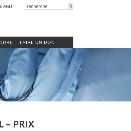
il UdeM
INDRE
FAIRE UN DON
 – PRIX