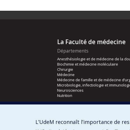
La Faculté de médecine
Départements
Anesthésiologie et de médecine de la do
Biochimie et médecine moléculaire
Chirurgie
Médecine
Médecine de famille et de médecine d’ur
Microbiologie, infectiologie et immunolog
Neurosciences
Nutrition
Écoles
Kinésiologie et des sciences de l’activité
L’UdeM reconnaît l’importance de resp
Orthophonie et audiologie
Réadaptation