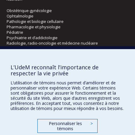
Obstétrique-gynécologie
Ophtalmologie
Pathologie et biologie cellulaire
Pharmacologie et physiologie
Pédiatrie
Psychiatrie et d’addictologie
Radiologie, radio-oncologie et médecine nucléaire
Écoles
L’UdeM reconnaît l’importance de
Kinésiologie et des sciences de l’activité physique
respecter la vie privée
Orthophonie et audiologie
L’utilisation de témoins nous permet d’améliorer et de
Réadaptation
personnaliser votre expérience Web. Certains témoins
sont obligatoires pour assurer le fonctionnement et la
Directions
sécurité du site Web, alors que d’autres enregistrent vos
préférences. En acceptant tout, vous consentez à notre
DPC
utilisation de témoins pour mieux répondre à vos besoins.
CPASS
Éthique clinique
Personnaliser les
>
témoins