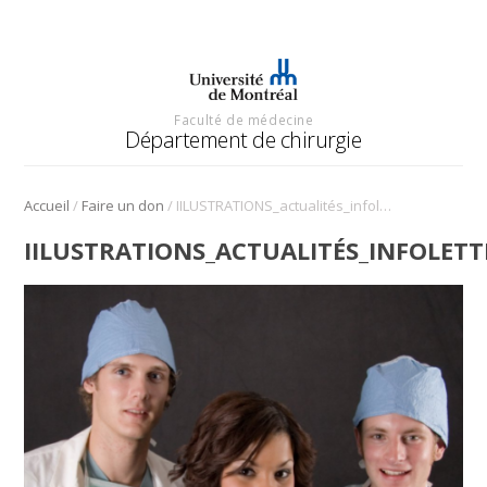
Faculté de médecine
Département de chirurgie
/
/
Accueil
Faire un don
IILUSTRATIONS_actualités_infolettre_530x530px
IILUSTRATIONS_ACTUALITÉS_INFOLET