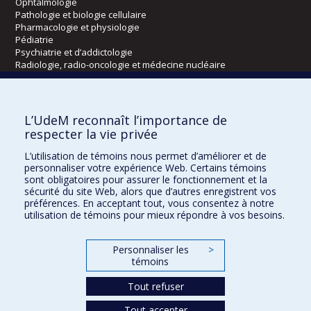
Ophtalmologie
Pathologie et biologie cellulaire
Pharmacologie et physiologie
Pédiatrie
Psychiatrie et d’addictologie
Radiologie, radio-oncologie et médecine nucléaire
Écoles
L’UdeM reconnaît l’importance de
Kinésiologie et des sciences de l’activité physique
respecter la vie privée
Orthophonie et audiologie
L’utilisation de témoins nous permet d’améliorer et de
Réadaptation
personnaliser votre expérience Web. Certains témoins
sont obligatoires pour assurer le fonctionnement et la
Directions
sécurité du site Web, alors que d’autres enregistrent vos
préférences. En acceptant tout, vous consentez à notre
DPC
utilisation de témoins pour mieux répondre à vos besoins.
CPASS
Éthique clinique
Personnaliser les
>
témoins
Tout refuser
Tout accepter