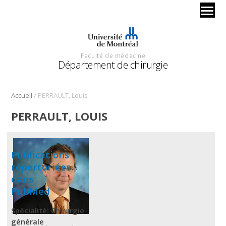
Faculté de médecine
Département de chirurgie
/
Accueil
PERRAULT, Louis
PERRAULT, LOUIS
Publications
répertoriées
dans
PubMed
Spécialité: Chirurgie
générale