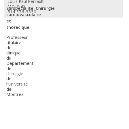
Louis Paul Perrault
MD, PhD
Surspécialité: Chirurgie
514 376-3330
cardiovasculaire
et
thoracique
Professeur
titulaire
de
clinique
du
Département
de
chirurgie
de
l’Université
de
Montréal