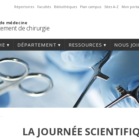
Répertoires
Facultés
Bibliothèques
Plan campus
Sites A-Z
Mon porta
 de médecine
ement de chirurgie
HE
DÉPARTEMENT
RESSOURCES
NOUS JO
La journée scientifique annuelle de la chirurgie cardiaque devient « La journée Michel Carrier »
LA JOURNÉE SCIENTIF