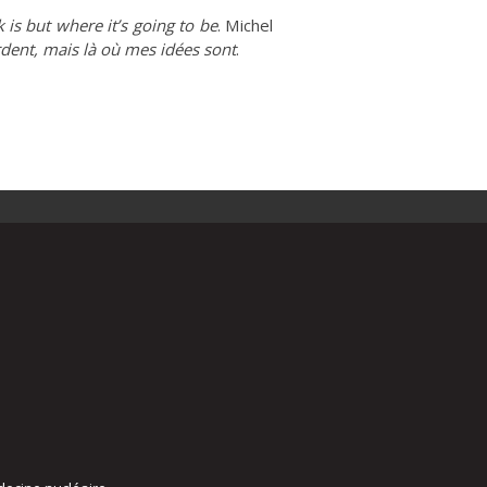
 is but where it’s going to be
. Michel
ardent, mais là où mes idées sont
.