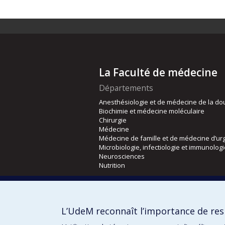
La Faculté de médecine
Départements
Anesthésiologie et de médecine de la do
Biochimie et médecine moléculaire
Chirurgie
Médecine
Médecine de famille et de médecine d’ur
Microbiologie, infectiologie et immunolog
Neurosciences
Nutrition
Écoles
Kinésiologie et des sciences de l’activité
L’UdeM reconnaît l’importance de resp
Orthophonie et audiologie
Réadaptation