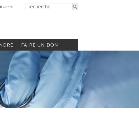
il UdeM
INDRE
FAIRE UN DON