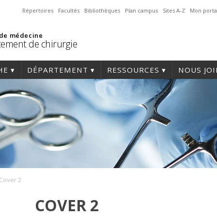
Répertoires
Facultés
Bibliothèques
Plan campus
Sites A-Z
Mon porta
 de médecine
ement de chirurgie
HE
DÉPARTEMENT
RESSOURCES
NOUS JO
Cover 2
COVER 2