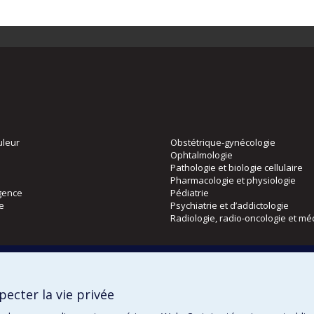
uleur
Obstétrique-gynécologie
Ophtalmologie
Pathologie et biologie cellulaire
Pharmacologie et physiologie
gence
Pédiatrie
ie
Psychiatrie et d’addictologie
Radiologie, radio-oncologie et mé
Directions
 physique
DPC
ecter la vie privée
CPASS
Éthique clinique