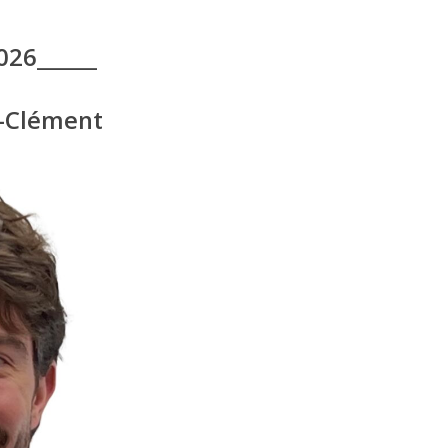
026______
e-Clément