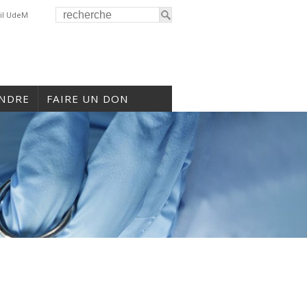
il UdeM
INDRE
FAIRE UN DON