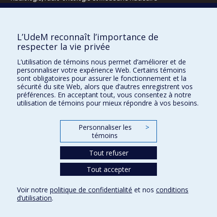
Écoles
L’UdeM reconnaît l’importance de
Kinésiologie et des sciences de l’activité physique
respecter la vie privée
Orthophonie et audiologie
L’utilisation de témoins nous permet d’améliorer et de
Réadaptation
personnaliser votre expérience Web. Certains témoins
sont obligatoires pour assurer le fonctionnement et la
Directions
sécurité du site Web, alors que d’autres enregistrent vos
préférences. En acceptant tout, vous consentez à notre
DPC
utilisation de témoins pour mieux répondre à vos besoins.
CPASS
Éthique clinique
Personnaliser les
>
témoins
Tout refuser
Tout accepter
Voir notre
politique de confidentialité
et nos
conditions
d’utilisation
.
Confidentialité
Conditions d’utilisation
Paramètres des témoins