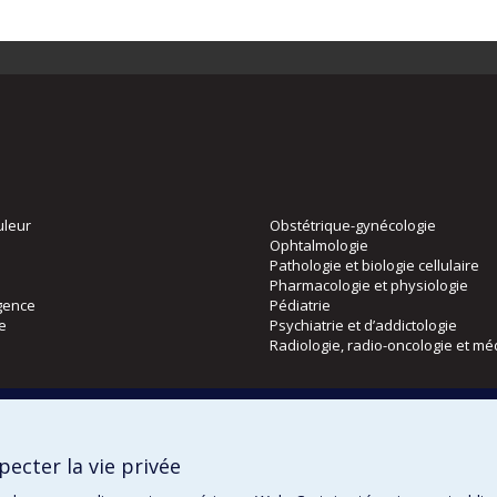
uleur
Obstétrique-gynécologie
Ophtalmologie
Pathologie et biologie cellulaire
Pharmacologie et physiologie
gence
Pédiatrie
ie
Psychiatrie et d’addictologie
Radiologie, radio-oncologie et mé
Directions
 physique
DPC
ecter la vie privée
CPASS
Éthique clinique