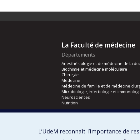
La Faculté de médecine
Départements
Anesthésiologie et de médecine de la do
Biochimie et médecine moléculaire
Chirurgie
Médecine
Médecine de famille et de médecine d’ur
Microbiologie, infectiologie et immunolog
Neurosciences
Nutrition
Écoles
Kinésiologie et des sciences de l’activité
L’UdeM reconnaît l’importance de resp
Orthophonie et audiologie
Réadaptation