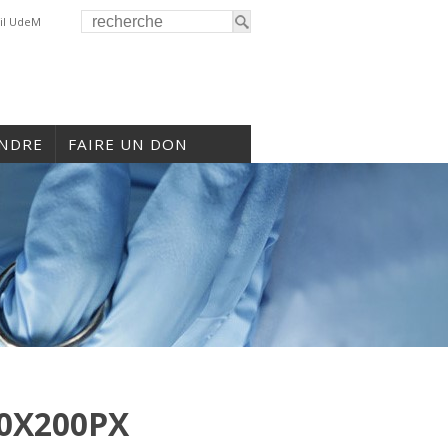
il UdeM
INDRE
FAIRE UN DON
0X200PX