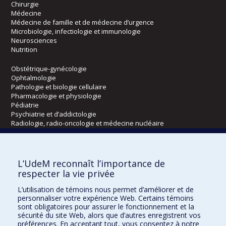
Chirurgie
Médecine
Médecine de famille et de médecine d’urgence
Microbiologie, infectiologie et immunologie
Neurosciences
Nutrition
Obstétrique-gynécologie
Ophtalmologie
Pathologie et biologie cellulaire
Pharmacologie et physiologie
Pédiatrie
Psychiatrie et d’addictologie
Radiologie, radio-oncologie et médecine nucléaire
Écoles
L’UdeM reconnaît l’importance de
Kinésiologie et des sciences de l’activité physique
respecter la vie privée
Orthophonie et audiologie
L’utilisation de témoins nous permet d’améliorer et de
Réadaptation
personnaliser votre expérience Web. Certains témoins
sont obligatoires pour assurer le fonctionnement et la
Directions
sécurité du site Web, alors que d’autres enregistrent vos
préférences. En acceptant tout, vous consentez à notre