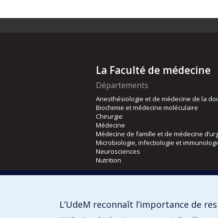
La Faculté de médecine
Départements
Anesthésiologie et de médecine de la do
Biochimie et médecine moléculaire
Chirurgie
Médecine
Médecine de famille et de médecine d’ur
Microbiologie, infectiologie et immunolog
Neurosciences
Nutrition
Écoles
Kinésiologie et des sciences de l’activité
L’UdeM reconnaît l’importance de resp
Orthophonie et audiologie
Réadaptation