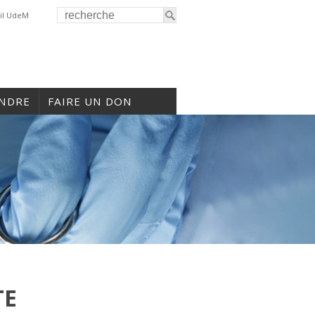
il UdeM
INDRE
FAIRE UN DON
TE