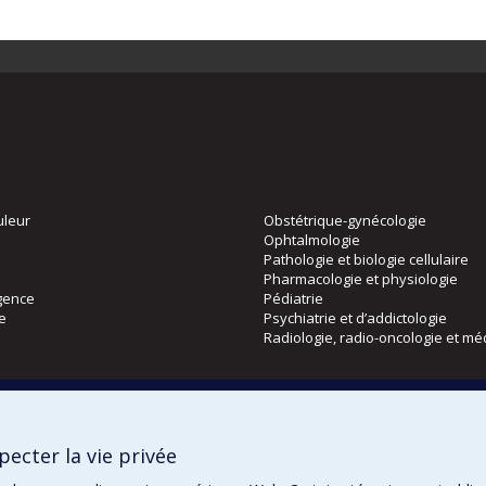
uleur
Obstétrique-gynécologie
Ophtalmologie
Pathologie et biologie cellulaire
Pharmacologie et physiologie
gence
Pédiatrie
ie
Psychiatrie et d’addictologie
Radiologie, radio-oncologie et mé
Directions
 physique
DPC
ecter la vie privée
CPASS
Éthique clinique