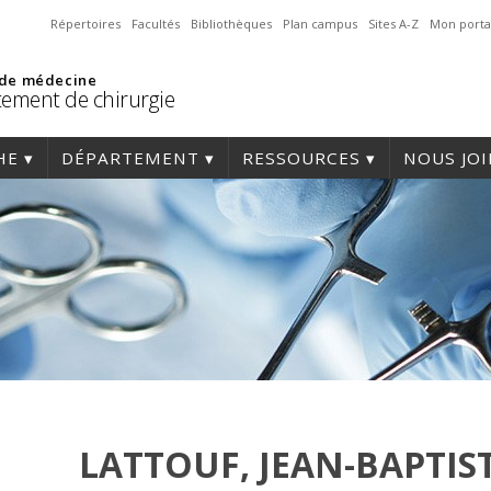
Répertoires
Facultés
Bibliothèques
Plan campus
Sites A-Z
Mon porta
 de médecine
ement de chirurgie
HE
DÉPARTEMENT
RESSOURCES
NOUS JO
LATTOUF, JEAN-BAPTIS