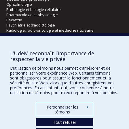
Ophtalmologie
Pathologie et biologie cellulaire
Pharmacologie et physiologie
Pédiatrie
Psychiatrie et d’addictologie
Radiologie, radio-oncologie et médecine nucléaire
Écoles
L’UdeM reconnaît l’importance de
Kinésiologie et des sciences de l’activité physique
respecter la vie privée
Orthophonie et audiologie
L’utilisation de témoins nous permet d’améliorer et de
Réadaptation
personnaliser votre expérience Web. Certains témoins
sont obligatoires pour assurer le fonctionnement et la
Directions
sécurité du site Web, alors que d’autres enregistrent vos
préférences. En acceptant tout, vous consentez à notre
DPC
utilisation de témoins pour mieux répondre à vos besoins.
CPASS
Éthique clinique
Personnaliser les
>
témoins
Tout refuser