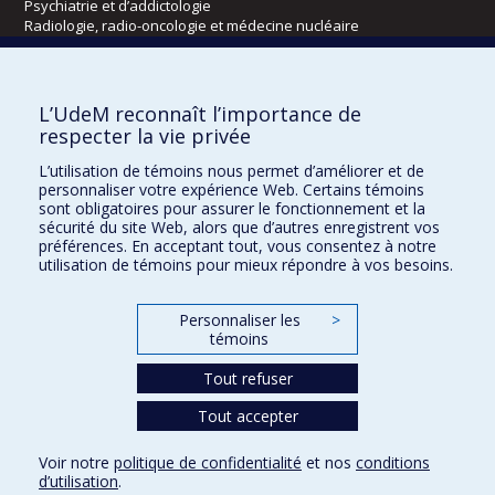
Psychiatrie et d’addictologie
Radiologie, radio-oncologie et médecine nucléaire
Écoles
L’UdeM reconnaît l’importance de
Kinésiologie et des sciences de l’activité physique
respecter la vie privée
Orthophonie et audiologie
L’utilisation de témoins nous permet d’améliorer et de
Réadaptation
personnaliser votre expérience Web. Certains témoins
sont obligatoires pour assurer le fonctionnement et la
Directions
sécurité du site Web, alors que d’autres enregistrent vos
préférences. En acceptant tout, vous consentez à notre
DPC
utilisation de témoins pour mieux répondre à vos besoins.
CPASS
Éthique clinique
Personnaliser les
>
témoins
Tout refuser
Tout accepter
Voir notre
politique de confidentialité
et nos
conditions
d’utilisation
.