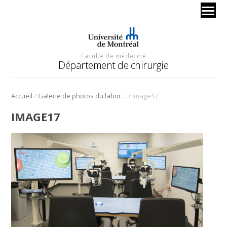
Faculté de médecine
Département de chirurgie
/
/
Accueil
Galerie de photos du laboratoire d’anatomie à l’UQTR
Image17
IMAGE17