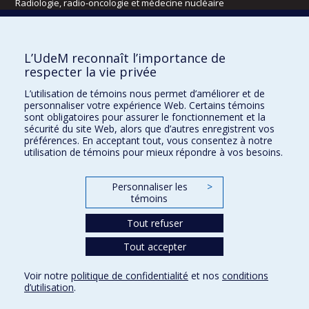
Radiologie, radio-oncologie et médecine nucléaire
Écoles
L’UdeM reconnaît l’importance de
Kinésiologie et des sciences de l’activité physique
respecter la vie privée
Orthophonie et audiologie
L’utilisation de témoins nous permet d’améliorer et de
Réadaptation
personnaliser votre expérience Web. Certains témoins
sont obligatoires pour assurer le fonctionnement et la
Directions
sécurité du site Web, alors que d’autres enregistrent vos
préférences. En acceptant tout, vous consentez à notre
DPC
utilisation de témoins pour mieux répondre à vos besoins.
CPASS
Éthique clinique
Personnaliser les
>
témoins
Tout refuser
Tout accepter
Voir notre
politique de confidentialité
et nos
conditions
d’utilisation
.
Confidentialité
Conditions d’utilisation
Paramètres des témoins