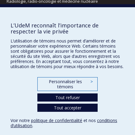
Radiologie, radio-oncologie et médecine nucléaire
Écoles
L’UdeM reconnaît l’importance de
Kinésiologie et des sciences de l’activité physique
respecter la vie privée
Orthophonie et audiologie
L’utilisation de témoins nous permet d’améliorer et de
Réadaptation
personnaliser votre expérience Web. Certains témoins
sont obligatoires pour assurer le fonctionnement et la
Directions
sécurité du site Web, alors que d’autres enregistrent vos
préférences. En acceptant tout, vous consentez à notre
DPC
utilisation de témoins pour mieux répondre à vos besoins.
CPASS
Éthique clinique
Personnaliser les
>
témoins
Tout refuser
Tout accepter
Voir notre
politique de confidentialité
et nos
conditions
d’utilisation
.
Confidentialité
Conditions d’utilisation
Paramètres des témoins