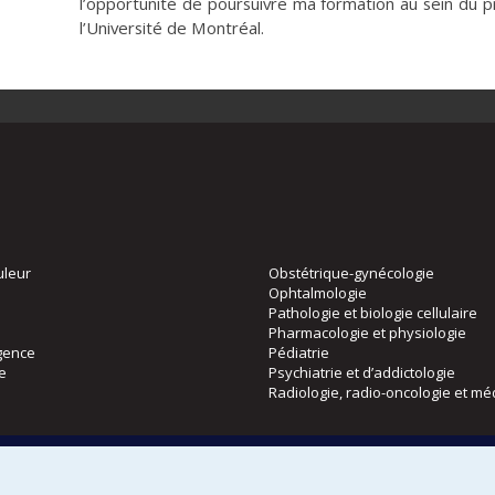
l’opportunité de poursuivre ma formation au sein du 
l’Université de Montréal.
uleur
Obstétrique-gynécologie
Ophtalmologie
Pathologie et biologie cellulaire
Pharmacologie et physiologie
gence
Pédiatrie
ie
Psychiatrie et d’addictologie
Radiologie, radio-oncologie et mé
Directions