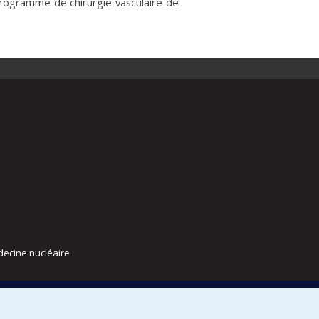
programme de chirurgie vasculaire de
decine nucléaire