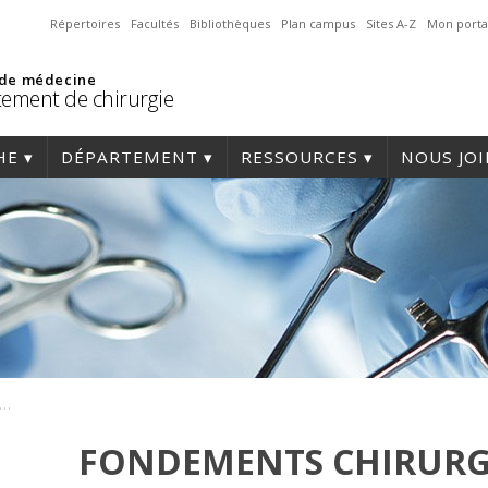
Répertoires
Facultés
Bibliothèques
Plan campus
Sites A-Z
Mon porta
 de médecine
ement de chirurgie
HE
DÉPARTEMENT
RESSOURCES
NOUS JO
ements chirurgicaux 2024 – chirurgie vasculaire
FONDEMENTS CHIRURGI