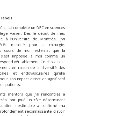
E
Trabelsi
éal, j’ai complété un DEC en sciences
llège Vanier. Dès le début de mes
 à l’Université de Montréal, j’ai
érêt marqué pour la chirurgie.
au cours de mon externat que la
ire s’est imposée à moi comme un
espond véritablement. Ce choix s’est
ement en raison de la diversité des
icales et endovasculaires qu’elle
our son impact direct et significatif
des patients.
ents mentors que j’ai rencontrés à
tréal ont joué un rôle déterminant
 soutien inestimable a confirmé ma
profondément reconnaissante d’avoir