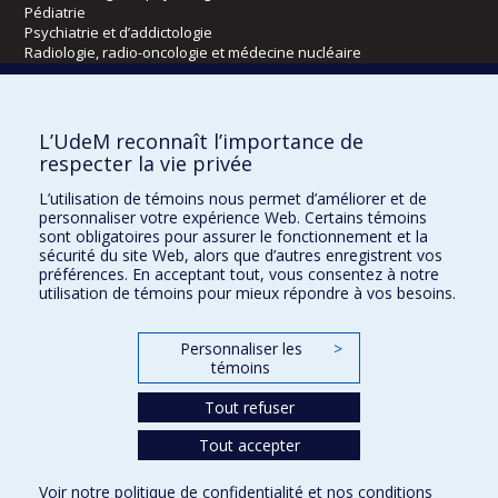
Pédiatrie
Psychiatrie et d’addictologie
Radiologie, radio-oncologie et médecine nucléaire
Écoles
L’UdeM reconnaît l’importance de
Kinésiologie et des sciences de l’activité physique
respecter la vie privée
Orthophonie et audiologie
L’utilisation de témoins nous permet d’améliorer et de
Réadaptation
personnaliser votre expérience Web. Certains témoins
sont obligatoires pour assurer le fonctionnement et la
Directions
sécurité du site Web, alors que d’autres enregistrent vos
préférences. En acceptant tout, vous consentez à notre
DPC
utilisation de témoins pour mieux répondre à vos besoins.
CPASS
Éthique clinique
Personnaliser les
>
témoins
Tout refuser
Tout accepter
Voir notre
politique de confidentialité
et nos
conditions