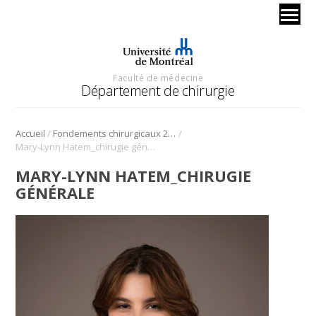
Faculté de médecine
Département de chirurgie
/
/
Accueil
Fondements chirurgicaux 2024 – chirurgie générale
Mary-Lynn Hatem_chirugie générale
MARY-LYNN HATEM_CHIRUGIE
GÉNÉRALE