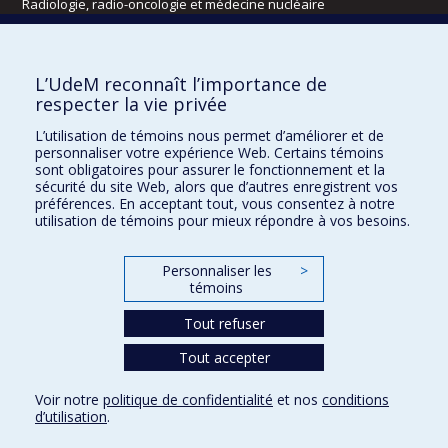
Radiologie, radio-oncologie et médecine nucléaire
Écoles
L’UdeM reconnaît l’importance de
Kinésiologie et des sciences de l’activité physique
respecter la vie privée
Orthophonie et audiologie
L’utilisation de témoins nous permet d’améliorer et de
Réadaptation
personnaliser votre expérience Web. Certains témoins
sont obligatoires pour assurer le fonctionnement et la
Directions
sécurité du site Web, alors que d’autres enregistrent vos
préférences. En acceptant tout, vous consentez à notre
DPC
utilisation de témoins pour mieux répondre à vos besoins.
CPASS
Éthique clinique
Personnaliser les
>
témoins
Tout refuser
Tout accepter
Voir notre
politique de confidentialité
et nos
conditions
d’utilisation
.
Confidentialité
Conditions d’utilisation
Paramètres des témoins