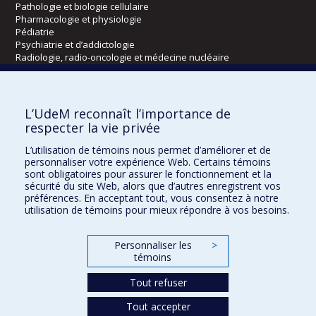
Pathologie et biologie cellulaire
Pharmacologie et physiologie
Pédiatrie
Psychiatrie et d’addictologie
Radiologie, radio-oncologie et médecine nucléaire
Écoles
L’UdeM reconnaît l’importance de
Kinésiologie et des sciences de l’activité physique
respecter la vie privée
Orthophonie et audiologie
L’utilisation de témoins nous permet d’améliorer et de
Réadaptation
personnaliser votre expérience Web. Certains témoins
sont obligatoires pour assurer le fonctionnement et la
Directions
sécurité du site Web, alors que d’autres enregistrent vos
préférences. En acceptant tout, vous consentez à notre
DPC
utilisation de témoins pour mieux répondre à vos besoins.
CPASS
Éthique clinique
Personnaliser les
>
témoins
Tout refuser
Tout accepter