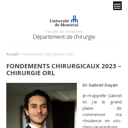
Faculté de médecine
Département de chirurgie
/
Accueil
Fondements chirurgicaux 2023 – chirurgie ORL
FONDEMENTS CHIRURGICAUX 2023 –
CHIRURGIE ORL
Dr Gabriel Dayan
Je m’appelle Gabriel
et j’ai le grand
plaisir de
commencer ma
résidence en oto-
rhino-laryngologie