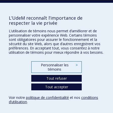
Écoles
L’UdeM reconnaît l’importance de
Kinésiologie et des sciences de l’activité physique
respecter la vie privée
Orthophonie et audiologie
L’utilisation de témoins nous permet d’améliorer et de
Réadaptation
personnaliser votre expérience Web. Certains témoins
sont obligatoires pour assurer le fonctionnement et la
Directions
sécurité du site Web, alors que d’autres enregistrent vos
préférences. En acceptant tout, vous consentez à notre
DPC
utilisation de témoins pour mieux répondre à vos besoins.
CPASS
Éthique clinique
Personnaliser les
>
témoins
Tout refuser
Tout accepter
Voir notre
politique de confidentialité
et nos
conditions
d’utilisation
.
Confidentialité
Conditions d’utilisation
Paramètres des témoins