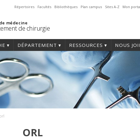
Répertoires
Facultés
Bibliothèques
Plan campus
Sites A-Z
Mon porta
 de médecine
ement de chirurgie
HE
DÉPARTEMENT
RESSOURCES
NOUS JO
orl
ORL