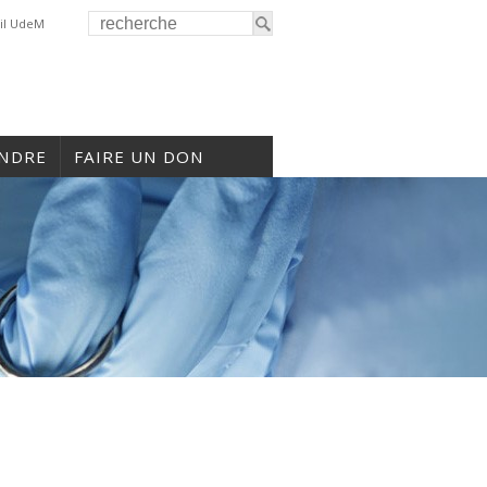
il UdeM
INDRE
FAIRE UN DON