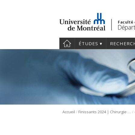
Faculté
Départ
ÉTUDES
RECHERC
/
/
Accueil
Finissants 2024 | Chirurgie ORL et cervico-faciale