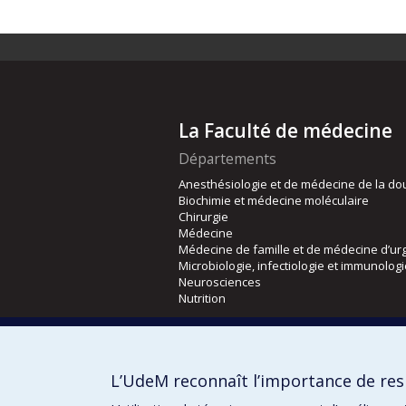
La Faculté de médecine
Départements
Anesthésiologie et de médecine de la do
Biochimie et médecine moléculaire
Chirurgie
Médecine
Médecine de famille et de médecine d’ur
Microbiologie, infectiologie et immunolog
Neurosciences
Nutrition
Écoles
Kinésiologie et des sciences de l’activité
L’UdeM reconnaît l’importance de resp
Orthophonie et audiologie
Réadaptation