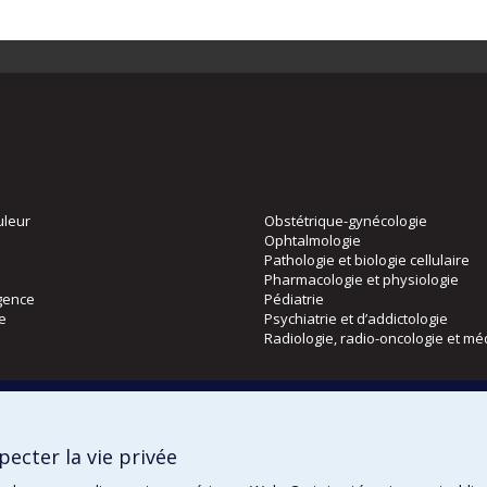
uleur
Obstétrique-gynécologie
Ophtalmologie
Pathologie et biologie cellulaire
Pharmacologie et physiologie
gence
Pédiatrie
ie
Psychiatrie et d’addictologie
Radiologie, radio-oncologie et mé
Directions
 physique
DPC
ecter la vie privée
CPASS
Éthique clinique