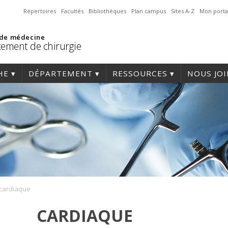
Répertoires
Facultés
Bibliothèques
Plan campus
Sites A-Z
Mon porta
 de médecine
ement de chirurgie
HE
DÉPARTEMENT
RESSOURCES
NOUS JO
cardiaque
CARDIAQUE