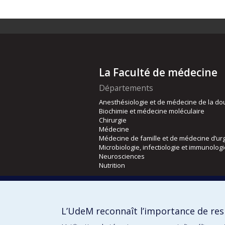
La Faculté de médecine
Départements
Anesthésiologie et de médecine de la do
Biochimie et médecine moléculaire
Chirurgie
Médecine
Médecine de famille et de médecine d’ur
Microbiologie, infectiologie et immunolog
Neurosciences
Nutrition
Écoles
Kinésiologie et des sciences de l’activité
L’UdeM reconnaît l’importance de resp
Orthophonie et audiologie
Réadaptation