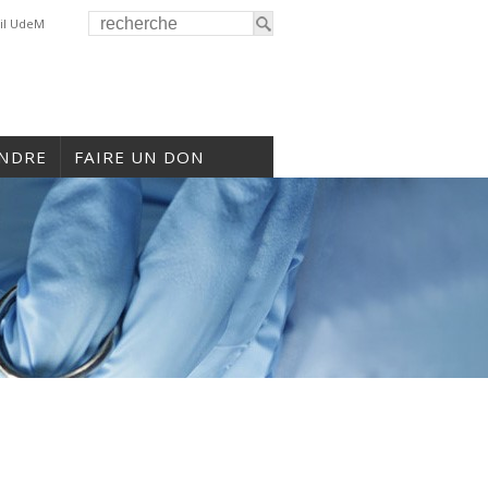
il UdeM
INDRE
FAIRE UN DON