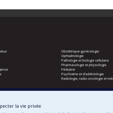
uleur
Obstétrique-gynécologie
Ophtalmologie
Pathologie et biologie cellulaire
Pharmacologie et physiologie
gence
Pédiatrie
ie
Psychiatrie et d’addictologie
Radiologie, radio-oncologie et mé
Directions
 physique
DPC
ecter la vie privée
CPASS
Éthique clinique