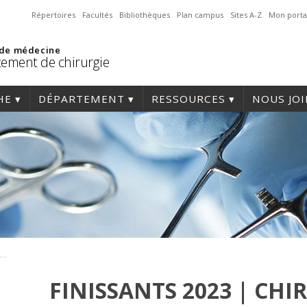
Répertoires
Facultés
Bibliothèques
Plan campus
Sites A-Z
Mon porta
 de médecine
ement de chirurgie
HE
DÉPARTEMENT
RESSOURCES
NOUS JO
issants 2023 | chirurgie plastique
FINISSANTS 2023 | CHI