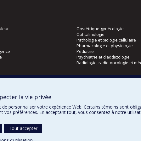
uleur
Obstétrique-gynécologie
Ophtalmologie
Pathologie et biologie cellulaire
Pharmacologie et physiologie
gence
Pédiatrie
ie
Psychiatrie et d’addictologie
Radiologie, radio-oncologie et mé
Directions
 physique
DPC
ecter la vie privée
CPASS
Éthique clinique
t de personnaliser votre expérience Web. Certains témoins sont oblig
ent vos préférences. En acceptant tout, vous consentez à notre utili
Tout accepter
Confidentialité
Co
ions d’utilisation
.