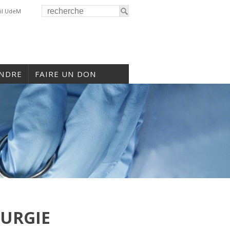
il UdeM
INDRE
FAIRE UN DON
RURGIE