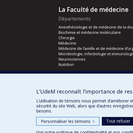
La Faculté de médecine
Départements
Anesthésiologie et de médecine de la do
Biochimie et médecine moléculaire
Chirurgie
Médecine
Médecine de famille et de médecine d’ur
Microbiologie, infectiologie et immunolog
Neurosciences
Nutrition
Écoles
Kinésiologie et des sciences de l’activité
L’UdeM reconnaît l’importance de resp
Orthophonie et audiologie
Réadaptation
L’utilisation de témoins nous permet d’améliorer e
sécurité du site Web, alors que d’autres enregistr
besoins.
Tout refuser
Personnaliser les témoins
>
Voir notre
politique de confidentialité
et nos
condit