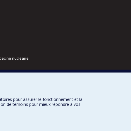
decine nucléaire
atoires pour assurer le fonctionnement et la
sation de témoins pour mieux répondre à vos
nditions d’utilisation
Paramètres des témoins