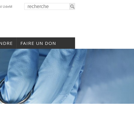
il UdeM
INDRE
FAIRE UN DON