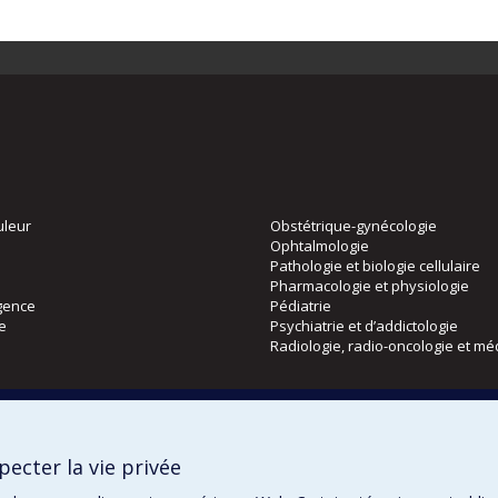
uleur
Obstétrique-gynécologie
Ophtalmologie
Pathologie et biologie cellulaire
Pharmacologie et physiologie
gence
Pédiatrie
ie
Psychiatrie et d’addictologie
Radiologie, radio-oncologie et mé
Directions
 physique
DPC
ecter la vie privée
CPASS
Éthique clinique