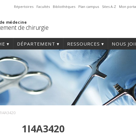
Répertoires
Facultés
Bibliothèques
Plan campus
Sites A-Z
Mon porta
 de médecine
ement de chirurgie
HE
DÉPARTEMENT
RESSOURCES
NOUS JO
1I4A3420
1I4A3420