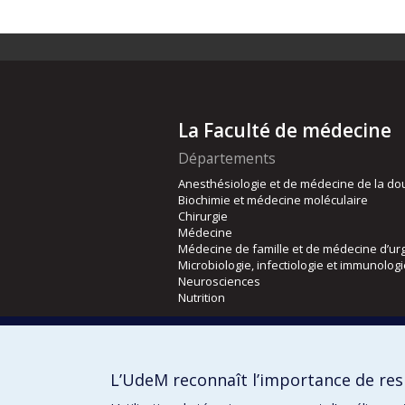
La Faculté de médecine
Départements
Anesthésiologie et de médecine de la do
Biochimie et médecine moléculaire
Chirurgie
Médecine
Médecine de famille et de médecine d’ur
Microbiologie, infectiologie et immunolog
Neurosciences
Nutrition
Écoles
Kinésiologie et des sciences de l’activité
L’UdeM reconnaît l’importance de resp
Orthophonie et audiologie
Réadaptation