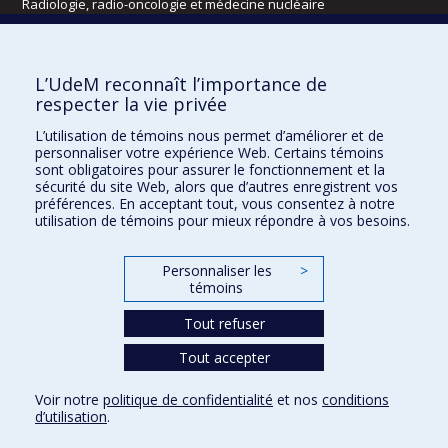
Radiologie, radio-oncologie et médecine nucléaire
Écoles
L’UdeM reconnaît l’importance de
Kinésiologie et des sciences de l’activité physique
respecter la vie privée
Orthophonie et audiologie
L’utilisation de témoins nous permet d’améliorer et de
Réadaptation
personnaliser votre expérience Web. Certains témoins
sont obligatoires pour assurer le fonctionnement et la
Directions
sécurité du site Web, alors que d’autres enregistrent vos
préférences. En acceptant tout, vous consentez à notre
DPC
utilisation de témoins pour mieux répondre à vos besoins.
CPASS
Éthique clinique
Personnaliser les
>
témoins
Tout refuser
Tout accepter
Voir notre
politique de confidentialité
et nos
conditions
d’utilisation
.
Confidentialité
Conditions d’utilisation
Paramètres des témoins