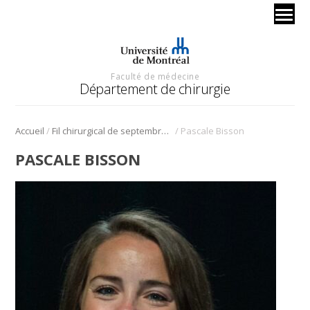
Faculté de médecine
Département de chirurgie
/
/
Accueil
Fil chirurgical de septembre 2023 | Nouveaux professeurs
Pascale Bisson
PASCALE BISSON