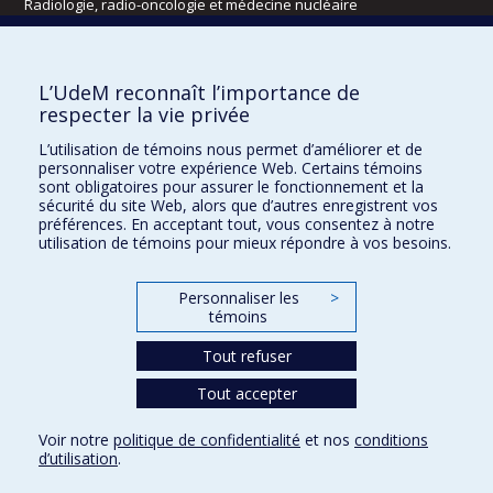
Radiologie, radio-oncologie et médecine nucléaire
Écoles
L’UdeM reconnaît l’importance de
Kinésiologie et des sciences de l’activité physique
respecter la vie privée
Orthophonie et audiologie
L’utilisation de témoins nous permet d’améliorer et de
Réadaptation
personnaliser votre expérience Web. Certains témoins
sont obligatoires pour assurer le fonctionnement et la
Directions
sécurité du site Web, alors que d’autres enregistrent vos
préférences. En acceptant tout, vous consentez à notre
DPC
utilisation de témoins pour mieux répondre à vos besoins.
CPASS
Éthique clinique
Personnaliser les
>
témoins
Tout refuser
Tout accepter
Voir notre
politique de confidentialité
et nos
conditions
d’utilisation
.
Confidentialité
Conditions d’utilisation
Paramètres des témoins