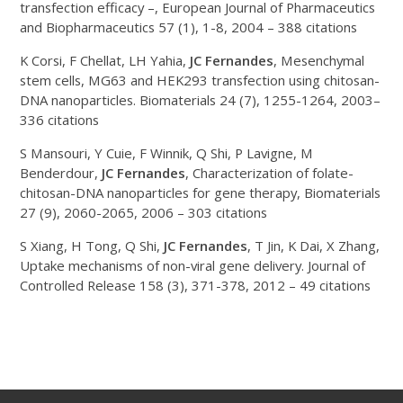
transfection efficacy –, European Journal of Pharmaceutics
and Biopharmaceutics 57 (1), 1-8, 2004 – 388 citations
K Corsi, F Chellat, LH Yahia,
JC Fernandes
, Mesenchymal
stem cells, MG63 and HEK293 transfection using chitosan-
DNA nanoparticles. Biomaterials 24 (7), 1255-1264, 2003–
336 citations
S Mansouri, Y Cuie, F Winnik, Q Shi, P Lavigne, M
Benderdour,
JC Fernandes
, Characterization of folate-
chitosan-DNA nanoparticles for gene therapy, Biomaterials
27 (9), 2060-2065, 2006 – 303 citations
S Xiang, H Tong, Q Shi,
JC Fernandes
, T Jin, K Dai, X Zhang,
Uptake mechanisms of non-viral gene delivery. Journal of
Controlled Release 158 (3), 371-378, 2012 – 49 citations