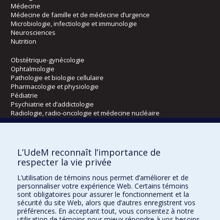
Médecine
Médecine de famille et de médecine d’urgence
Microbiologie, infectiologie et immunologie
Neurosciences
Nutrition
Obstétrique-gynécologie
Ophtalmologie
Pathologie et biologie cellulaire
Pharmacologie et physiologie
Pédiatrie
Psychiatrie et d’addictologie
Radiologie, radio-oncologie et médecine nucléaire
Écoles
L’UdeM reconnaît l’importance de
Kinésiologie et des sciences de l’activité physique
respecter la vie privée
Orthophonie et audiologie
L’utilisation de témoins nous permet d’améliorer et de
Réadaptation
personnaliser votre expérience Web. Certains témoins
sont obligatoires pour assurer le fonctionnement et la
Directions
sécurité du site Web, alors que d’autres enregistrent vos
préférences. En acceptant tout, vous consentez à notre
DPC
utilisation de témoins pour mieux répondre à vos besoins.