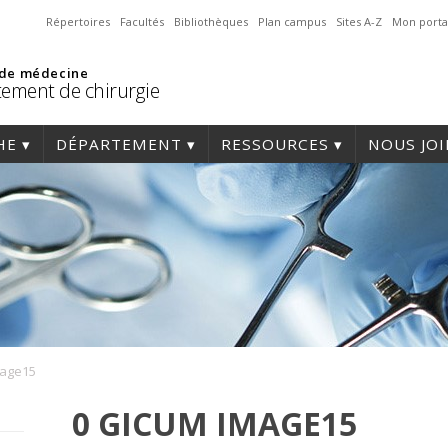
Répertoires
Facultés
Bibliothèques
Plan campus
Sites A-Z
Mon porta
 de médecine
ement de chirurgie
HE
DÉPARTEMENT
RESSOURCES
NOUS JO
mage15
0 GICUM IMAGE15