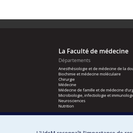
La Faculté de médecine
Départements
Anesthésiologie et de médecine de la do
Biochimie et médecine moléculaire
Chirurgie
Médecine
Médecine de famille et de médecine d’ur
Microbiologie, infectiologie et immunolog
Neurosciences
Nutrition
Écoles
Kinésiologie et des sciences de l’activité