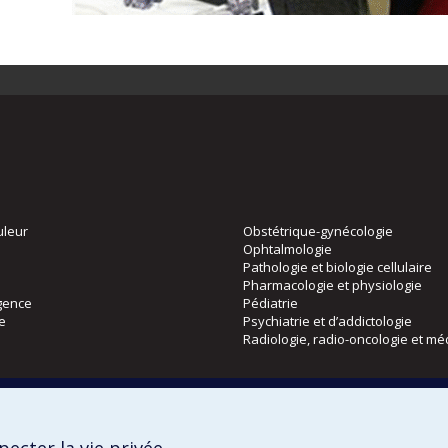
uleur
Obstétrique-gynécologie
Ophtalmologie
Pathologie et biologie cellulaire
Pharmacologie et physiologie
gence
Pédiatrie
ie
Psychiatrie et d’addictologie
Radiologie, radio-oncologie et mé
Directions
 physique
DPC