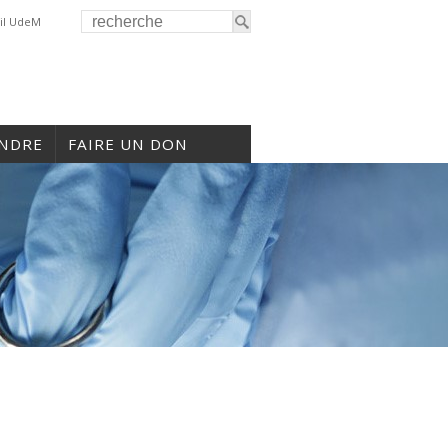
il UdeM
INDRE
FAIRE UN DON