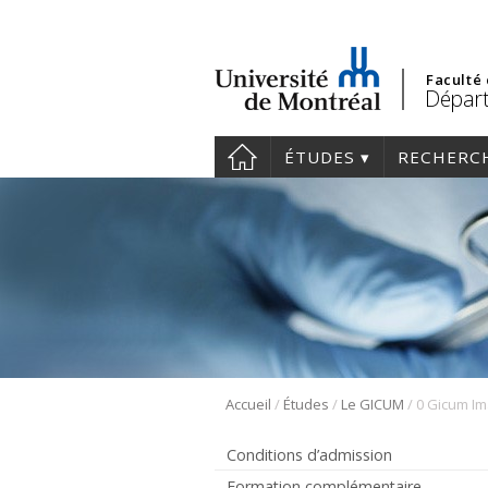
Faculté
Départ
ÉTUDES
RECHERC
/
/
/
Accueil
Études
Le GICUM
0 Gicum I
Conditions d’admission
Formation complémentaire