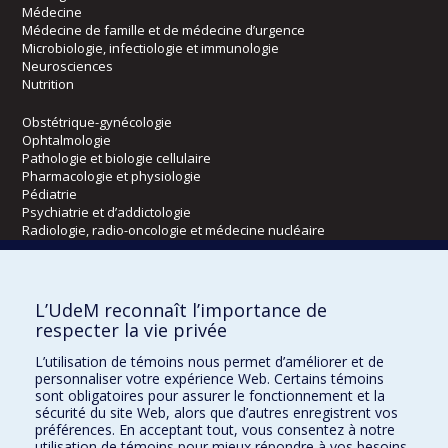
Médecine
Médecine de famille et de médecine d’urgence
Microbiologie, infectiologie et immunologie
Neurosciences
Nutrition
Obstétrique-gynécologie
Ophtalmologie
Pathologie et biologie cellulaire
Pharmacologie et physiologie
Pédiatrie
Psychiatrie et d’addictologie
Radiologie, radio-oncologie et médecine nucléaire
Écoles
L’UdeM reconnaît l’importance de
Kinésiologie et des sciences de l’activité physique
respecter la vie privée
Orthophonie et audiologie
L’utilisation de témoins nous permet d’améliorer et de
Réadaptation
personnaliser votre expérience Web. Certains témoins
sont obligatoires pour assurer le fonctionnement et la
Directions
sécurité du site Web, alors que d’autres enregistrent vos
préférences. En acceptant tout, vous consentez à notre
DPC
utilisation de témoins pour mieux répondre à vos besoins.