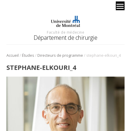
Faculté de médecine
Département de chirurgie
/
/
/
Accueil
Études
Directeurs de programme
stephane-elkouri_4
STEPHANE-ELKOURI_4