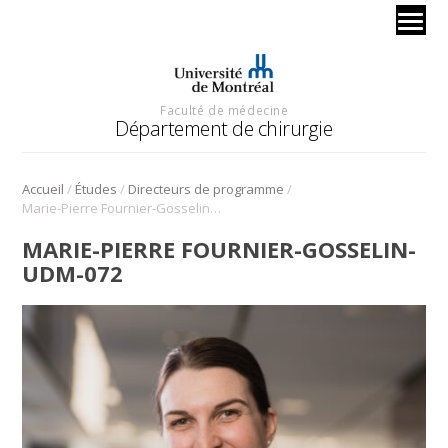
Faculté de médecine
Département de chirurgie
/
/
/
Accueil
Études
Directeurs de programme
Marie-Pierre Fournier-Gosselin-udm-072
MARIE-PIERRE FOURNIER-GOSSELIN-
UDM-072