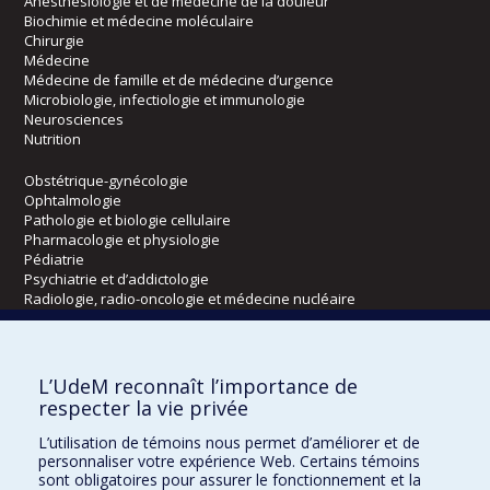
Anesthésiologie et de médecine de la douleur
Biochimie et médecine moléculaire
Chirurgie
Médecine
Médecine de famille et de médecine d’urgence
Microbiologie, infectiologie et immunologie
Neurosciences
Nutrition
Obstétrique-gynécologie
Ophtalmologie
Pathologie et biologie cellulaire
Pharmacologie et physiologie
Pédiatrie
Psychiatrie et d’addictologie
Radiologie, radio-oncologie et médecine nucléaire
Écoles
L’UdeM reconnaît l’importance de
Kinésiologie et des sciences de l’activité physique
respecter la vie privée
Orthophonie et audiologie
L’utilisation de témoins nous permet d’améliorer et de
Réadaptation
personnaliser votre expérience Web. Certains témoins
sont obligatoires pour assurer le fonctionnement et la