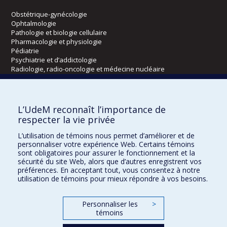
Obstétrique-gynécologie
Ophtalmologie
Pathologie et biologie cellulaire
Pharmacologie et physiologie
Pédiatrie
Psychiatrie et d’addictologie
Radiologie, radio-oncologie et médecine nucléaire
Écoles
L’UdeM reconnaît l’importance de
Kinésiologie et des sciences de l’activité physique
respecter la vie privée
Orthophonie et audiologie
L’utilisation de témoins nous permet d’améliorer et de
Réadaptation
personnaliser votre expérience Web. Certains témoins
sont obligatoires pour assurer le fonctionnement et la
Directions
sécurité du site Web, alors que d’autres enregistrent vos
préférences. En acceptant tout, vous consentez à notre
DPC
utilisation de témoins pour mieux répondre à vos besoins.
CPASS
Éthique clinique
Personnaliser les
>
témoins