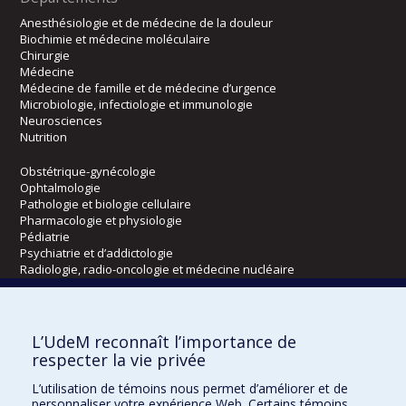
Anesthésiologie et de médecine de la douleur
Biochimie et médecine moléculaire
Chirurgie
Médecine
Médecine de famille et de médecine d’urgence
Microbiologie, infectiologie et immunologie
Neurosciences
Nutrition
Obstétrique-gynécologie
Ophtalmologie
Pathologie et biologie cellulaire
Pharmacologie et physiologie
Pédiatrie
Psychiatrie et d’addictologie
Radiologie, radio-oncologie et médecine nucléaire
Écoles
L’UdeM reconnaît l’importance de
Kinésiologie et des sciences de l’activité physique
respecter la vie privée
Orthophonie et audiologie
L’utilisation de témoins nous permet d’améliorer et de
Réadaptation
personnaliser votre expérience Web. Certains témoins