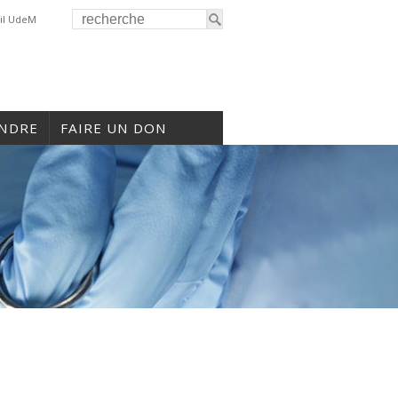
il UdeM
INDRE
FAIRE UN DON