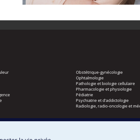
uleur
Obstétrique-gynécologie
Ophtalmologie
Pathologie et biologie cellulaire
Pharmacologie et physiologie
gence
Pédiatrie
ie
Psychiatrie et d’addictologie
Radiologie, radio-oncologie et mé
Directions
 physique
DPC