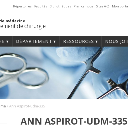
Répertoires
Facultés
Bibliothèques
Plan campus
Sites A-Z
Mon porta
 de médecine
ement de chirurgie
HE
DÉPARTEMENT
RESSOURCES
NOUS JO
/
amme
Ann Aspirot-udm-335
ANN ASPIROT-UDM-335