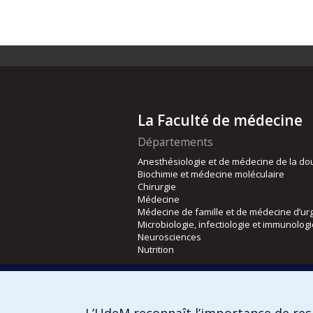
La Faculté de médecine
Départements
Anesthésiologie et de médecine de la do
Biochimie et médecine moléculaire
Chirurgie
Médecine
Médecine de famille et de médecine d’ur
Microbiologie, infectiologie et immunolog
Neurosciences
Nutrition
Écoles
Kinésiologie et des sciences de l’activité