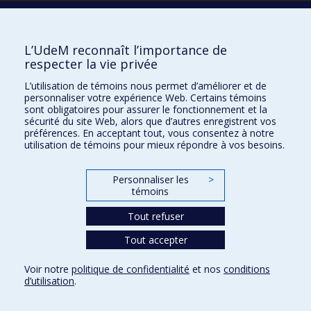
Écoles
L’UdeM reconnaît l’importance de
Kinésiologie et des sciences de l’activité physique
respecter la vie privée
Orthophonie et audiologie
L’utilisation de témoins nous permet d’améliorer et de
Réadaptation
personnaliser votre expérience Web. Certains témoins
sont obligatoires pour assurer le fonctionnement et la
Directions
sécurité du site Web, alors que d’autres enregistrent vos
préférences. En acceptant tout, vous consentez à notre
DPC
utilisation de témoins pour mieux répondre à vos besoins.
CPASS
Éthique clinique
Personnaliser les
>
témoins
Tout refuser
Tout accepter
Voir notre
politique de confidentialité
et nos
conditions
d’utilisation
.
Confidentialité
Conditions d’utilisation
Paramètres des témoins