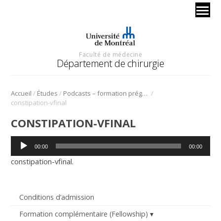
Faculté de médecine
Département de chirurgie
/
/
/
Accueil
Études
Podcasts – formation prégradués
constipation-vfinal
CONSTIPATION-VFINAL
Lecteur
00:00
00:00
audio
constipation-vfinal
.
Conditions d’admission
Formation complémentaire (Fellowship)