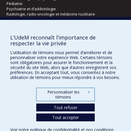
Pédiatrie
Psychiatrie et d’addictologie
Radiologie, radio-oncologie et médecine nucléaire
Écoles
L’UdeM reconnaît l’importance de
Kinésiologie et des sciences de l’activité physique
respecter la vie privée
Orthophonie et audiologie
L’utilisation de témoins nous permet d’améliorer et de
Réadaptation
personnaliser votre expérience Web. Certains témoins
sont obligatoires pour assurer le fonctionnement et la
Directions
sécurité du site Web, alors que d’autres enregistrent vos
préférences. En acceptant tout, vous consentez à notre
DPC
utilisation de témoins pour mieux répondre à vos besoins.
CPASS
Éthique clinique
Personnaliser les
>
témoins
Tout refuser
Tout accepter
Voir notre
politique de confidentialité
et nos
conditions