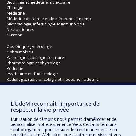
Biochimie et médecine moléculaire
Chirurgie
Médecine
Médecine de famille et de médecine d’urgence
Microbiologie, infectiologie et immunologie
Neurosciences
Nutrition
Obstétrique-gynécologie
Ophtalmologie
Pathologie et biologie cellulaire
Pharmacologie et physiologie
Pédiatrie
Psychiatrie et d’addictologie
Radiologie, radio-oncologie et médecine nucléaire
Écoles
L’UdeM reconnaît l’importance de
Kinésiologie et des sciences de l’activité physique
respecter la vie privée
Orthophonie et audiologie
L’utilisation de témoins nous permet d’améliorer et de
Réadaptation
personnaliser votre expérience Web. Certains témoins
sont obligatoires pour assurer le fonctionnement et la
Directions
sécurité du site Web, alors que d’autres enregistrent vos