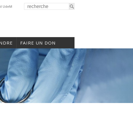
il UdeM
INDRE
FAIRE UN DON