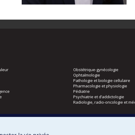
uleur
Obstétrique-gynécologie
Ophtalmologie
Pathologie et biologie cellulaire
Pharmacologie et physiologie
gence
Pédiatrie
ie
Psychiatrie et d’addictologie
Radiologie, radio-oncologie et mé
Directions
 physique
DPC