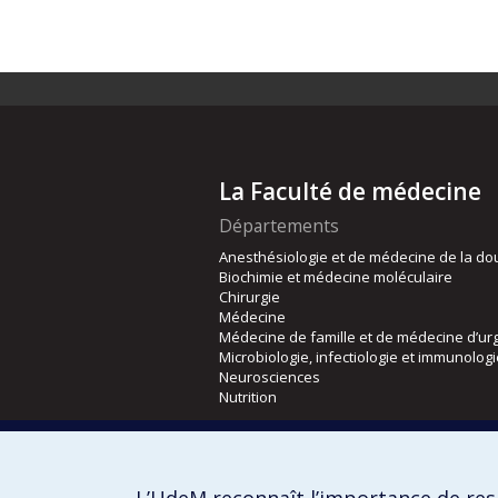
La Faculté de médecine
Départements
Anesthésiologie et de médecine de la do
Biochimie et médecine moléculaire
Chirurgie
Médecine
Médecine de famille et de médecine d’ur
Microbiologie, infectiologie et immunolog
Neurosciences
Nutrition
Écoles
Kinésiologie et des sciences de l’activité