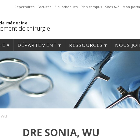
Répertoires
Facultés
Bibliothèques
Plan campus
Sites A-Z
Mon porta
 de médecine
ement de chirurgie
HE
DÉPARTEMENT
RESSOURCES
NOUS JO
, Wu
DRE SONIA, WU