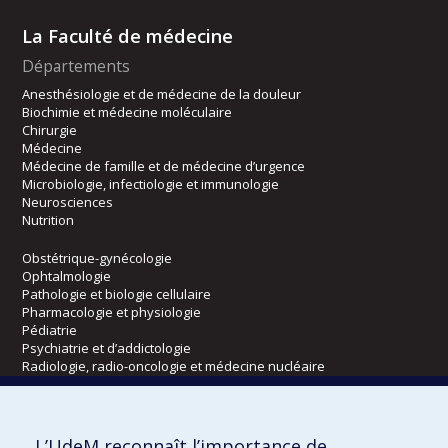
La Faculté de médecine
Départements
Anesthésiologie et de médecine de la douleur
Biochimie et médecine moléculaire
Chirurgie
Médecine
Médecine de famille et de médecine d’urgence
Microbiologie, infectiologie et immunologie
Neurosciences
Nutrition
Obstétrique-gynécologie
Ophtalmologie
Pathologie et biologie cellulaire
Pharmacologie et physiologie
Pédiatrie
Psychiatrie et d’addictologie
Radiologie, radio-oncologie et médecine nucléaire
Écoles
L’UdeM reconnaît l’importance de