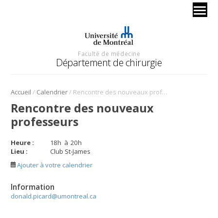
Faculté de médecine
Département de chirurgie
/
/
Accueil
Calendrier
Rencontre des nouveaux professeurs
Rencontre des nouveaux
professeurs
Heure :
18
h
à
20
h
Lieu :
Club St-James
Ajouter à votre calendrier
Information
donald.picard@umontreal.ca