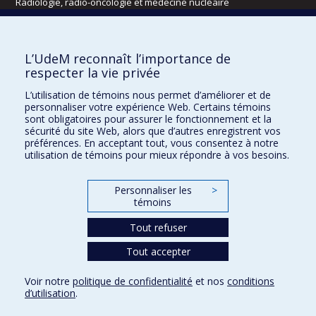
Radiologie, radio-oncologie et médecine nucléaire
Écoles
L’UdeM reconnaît l’importance de
Kinésiologie et des sciences de l’activité physique
respecter la vie privée
Orthophonie et audiologie
L’utilisation de témoins nous permet d’améliorer et de
Réadaptation
personnaliser votre expérience Web. Certains témoins
sont obligatoires pour assurer le fonctionnement et la
Directions
sécurité du site Web, alors que d’autres enregistrent vos
préférences. En acceptant tout, vous consentez à notre
DPC
utilisation de témoins pour mieux répondre à vos besoins.
CPASS
Éthique clinique
Personnaliser les
>
témoins
Tout refuser
Tout accepter
Voir notre
politique de confidentialité
et nos
conditions
d’utilisation
.
Confidentialité
Conditions d’utilisation
Paramètres des témoins