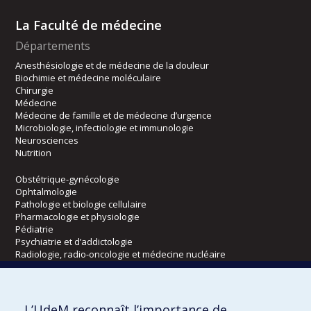
La Faculté de médecine
Départements
Anesthésiologie et de médecine de la douleur
Biochimie et médecine moléculaire
Chirurgie
Médecine
Médecine de famille et de médecine d’urgence
Microbiologie, infectiologie et immunologie
Neurosciences
Nutrition
Obstétrique-gynécologie
Ophtalmologie
Pathologie et biologie cellulaire
Pharmacologie et physiologie
Pédiatrie
Psychiatrie et d’addictologie
Radiologie, radio-oncologie et médecine nucléaire
Écoles
L’UdeM reconnaît l’importance de